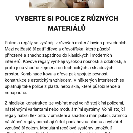
VYBERTE SI POLICE Z RŮZNÝCH
MATERIÁLŮ
Police a regály se vyrábějí v různých materiálových provedeních.
Mezi nejčastější patří dřevo a dřevotříska, které působí
přirozeně a snadno zapadnou do klasických i moderních
interiérů. Kovové regály vynikají vysokou nosností a odolností, a
proto jsou vhodné zejména do technických a skladových
prostor. Kombinace kovu a dřeva pak spojuje pevnost
konstrukce s estetickým vzhledem. V některých interiérech se
uplatňují také police z plastu nebo skla, které působí lehce a
nenápadně.
Z hlediska konstrukce lze vybírat mezi volně stojícími policemi,
nástěnnými variantami nebo modulárními systémy. Volně stojící
regály nabízí flexibilitu v umístění a snadnou manipulaci, zatímco
nástěnné regály pomáhají šetřit podlahovou plochu a vytvářet
vzdušnější dojem. Modulární regálové systémy umožňují