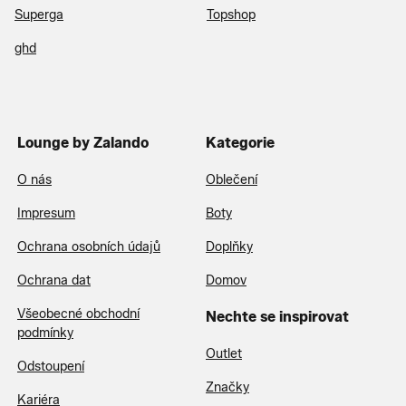
Superga
Topshop
ghd
Lounge by Zalando
Kategorie
O nás
Oblečení
Impresum
Boty
Ochrana osobních údajů
Doplňky
Ochrana dat
Domov
Všeobecné obchodní
Nechte se inspirovat
podmínky
Outlet
Odstoupení
Značky
Kariéra