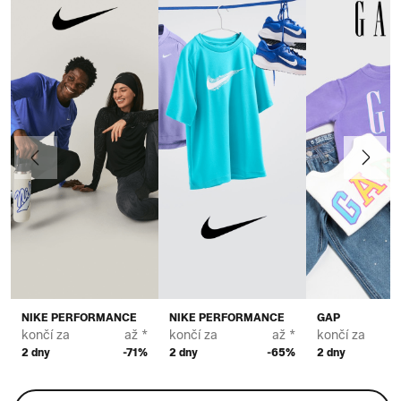
Předchozí
Další
NIKE PERFORMANCE
NIKE PERFORMANCE
GAP
končí za
až *
končí za
až *
končí za
2 dny
-71%
2 dny
-65%
2 dny