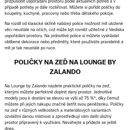
přizpůsobit uspořádání prostoru podle aktuálních potřeb a v
případě potřeby je dále rozšiřovat. Můžete si pořídit poličky do
koupelny, kuchyně, pracovny nebo třeba dětského pokoje.
Na rozdíl od klasické skříně nabízejí police možnost mít uložené
věci neustále na očích, což může být rovněž užitečné z hlediska
uspořádání prostoru. Na jednotlivé police si můžete vyskládat
oblíbené dekorace nebo předměty, které používáte pravidelně a
mít je tak neustále po ruce.
POLIČKY NA ZEĎ NA LOUNGE BY
ZALANDO
Na Lounge by Zalando najdete praktické poličky na zeď,
kterými můžete perfektně doplnit daný prostor. Jednotlivé
modely jsou k dostání se slevou ve výši až 75 %*, díky čemuž
můžete při jejich nákupu značně šetřit svou peněženku. Poličky
na zeď v různých velikostech a materiálových variantách
ozvláštní danou místnost a zprostředkují vám další úložný
prostor připravený k využívání. Neváhejte a přidejte se ještě
dnes.