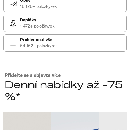
Obuv
16 126+ položky/ek
Doplňky
1 472+ položky/ek
Prohlédnout vše
54 162+ položky/ek
Přidejte se a objevte více
Denní nabídky až -75
%*