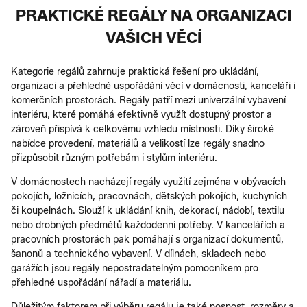
PRAKTICKÉ REGÁLY NA ORGANIZACI
VAŠICH VĚCÍ
Kategorie regálů zahrnuje praktická řešení pro ukládání,
organizaci a přehledné uspořádání věcí v domácnosti, kanceláři i
komerčních prostorách. Regály patří mezi univerzální vybavení
interiéru, které pomáhá efektivně využít dostupný prostor a
zároveň přispívá k celkovému vzhledu místnosti. Díky široké
nabídce provedení, materiálů a velikostí lze regály snadno
přizpůsobit různým potřebám i stylům interiéru.
V domácnostech nacházejí regály využití zejména v obývacích
pokojích, ložnicích, pracovnách, dětských pokojích, kuchyních
či koupelnách. Slouží k ukládání knih, dekorací, nádobí, textilu
nebo drobných předmětů každodenní potřeby. V kancelářích a
pracovních prostorách pak pomáhají s organizací dokumentů,
šanonů a technického vybavení. V dílnách, skladech nebo
garážích jsou regály nepostradatelným pomocníkem pro
přehledné uspořádání nářadí a materiálu.
Důležitým faktorem při výběru regálu je také nosnost, rozměry a