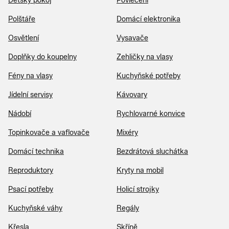
Dětský pokoj
Povlečení
Polštáře
Domácí elektronika
Osvětlení
Vysavače
Doplňky do koupelny
Zehličky na vlasy
Fény na vlasy
Kuchyňské potřeby
Jídelní servisy
Kávovary
Nádobí
Rychlovarné konvice
Topinkovače a vaflovače
Mixéry
Domácí technika
Bezdrátová sluchátka
Reproduktory
Kryty na mobil
Psací potřeby
Holicí strojky
Kuchyňské váhy
Regály
Křesla
Skříně