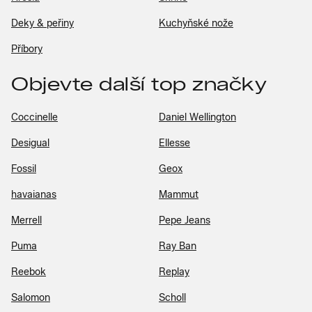
Deky & peřiny
Kuchyňské nože
Příbory
Objevte další top značky
Coccinelle
Daniel Wellington
Desigual
Ellesse
Fossil
Geox
havaianas
Mammut
Merrell
Pepe Jeans
Puma
Ray Ban
Reebok
Replay
Salomon
Scholl