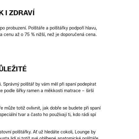
 I ZDRAVÍ
 po probuzení. Polštáře a polštářky podpoří hlavu,
a cenu až o 75 % nižší, než je doporučená cena.
ŮLEŽITÉ
i. Správný polštář by vám měl při spaní podepírat
lte podle šířky ramen a měkkosti matrace – širší
ře může totiž ovlivnit, jak dobře se budete při spaní
eciální tvar a často ho používají ti, kdo rádi spí
tovní polštářky. Ať už hledáte cokoli, Lounge by
ta lidí si totiž své oblíbené anatomické polštáře