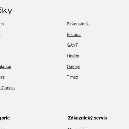
čky
on
Birkenstock
s
Escada
GANT
Lindex
alance
Oakley
rs
Timex
 Candle
gorie
Zákaznický servis