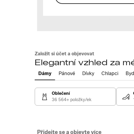
Založit si účet a objevovat
Elegantní vzhled za m
Dámy
Pánové
Dívky
Chlapci
Byd
Oblečení
36 564+ položky/ek
Přidejte se a objevte více