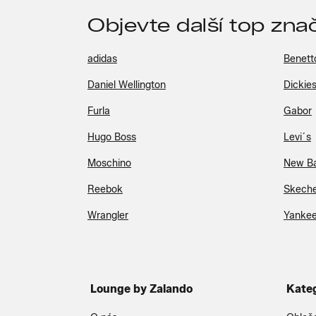
Objevte další top zna
adidas
Benett
Daniel Wellington
Dickie
Furla
Gabor
Hugo Boss
Levi´s
Moschino
New B
Reebok
Skeche
Wrangler
Yankee
Lounge by Zalando
Kate