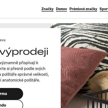
Značky
Domov
Prémiové značky
Spor
leva
 výprodeji
i významně přispívají k
rte si přesně podle svých
 polštáře správné velikosti,
či anatomické polštáře.
arma
ando