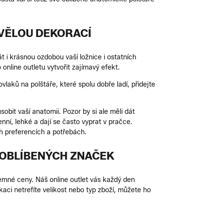
KVĚLOU DEKORACÍ
t i krásnou ozdobou vaší ložnice i ostatních
nline outletu vytvořit zajímavý efekt.
ovlaků na polštáře, které spolu dobře ladí, přidejte
obit vaší anatomii. Pozor by si ale měli dát
nní, lehké a dají se často vyprat v pračce.
h preferencích a potřebách.
 OBLÍBENÝCH ZNAČEK
jemné ceny. Náš online outlet vás každý den
ci netrefíte velikost nebo typ zboží, můžete ho