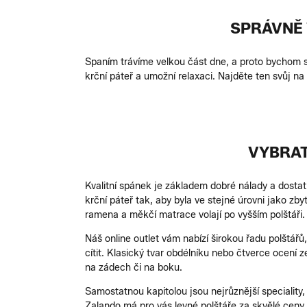
SPRÁVNĚ 
Spaním trávíme velkou část dne, a proto bychom si 
krční páteř a umožní relaxaci. Najděte ten svůj 
VYBRAT
Kvalitní spánek je základem dobré nálady a dostatk
krční páteř tak, aby byla ve stejné úrovni jako zb
ramena a měkčí matrace volají po vyšším polštáři.
Náš online outlet vám nabízí širokou řadu polštářů, 
cítit. Klasický tvar obdélníku nebo čtverce ocení z
na zádech či na boku.
Samostatnou kapitolou jsou nejrůznější speciality,
Zalando má pro vás levné polštáře za skvělé ceny,