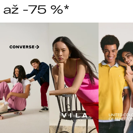
 až -75 %*