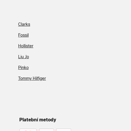
Clarks
Fossil
Hollister
Liu Jo
Pinko
Tommy Hilfiger
Platební metody