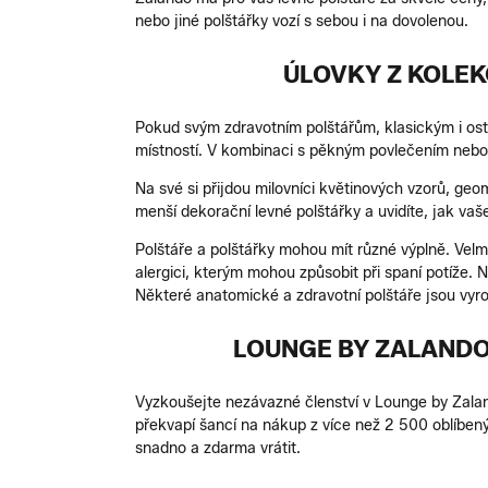
nebo jiné polštářky vozí s sebou i na dovolenou.
ÚLOVKY Z KOLEK
Pokud svým zdravotním polštářům, klasickým i osta
místností. V kombinaci s pěkným povlečením nebo p
Na své si přijdou milovníci květinových vzorů, geom
menší dekorační levné polštářky a uvidíte, jak v
Polštáře a polštářky mohou mít různé výplně. Velmi 
alergici, kterým mohou způsobit při spaní potíže. 
Některé anatomické a zdravotní polštáře jsou vyr
LOUNGE BY ZALANDO
Vyzkoušejte nezávazné členství v Lounge by Zaland
překvapí šancí na nákup z více než 2 500 oblíbený
snadno a zdarma vrátit.