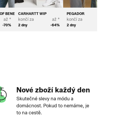
 OF BENETTON
CARHARTT WIP
PEGADOR
STRONG
až *
končí za
až *
končí za
až *
končí za
-70%
2 dny
-64%
2 dny
-75%
2 dny
Nové zboží každý den
Skutečné slevy na módu a
domácnost. Pokud to nemáme, je
to na cestě.