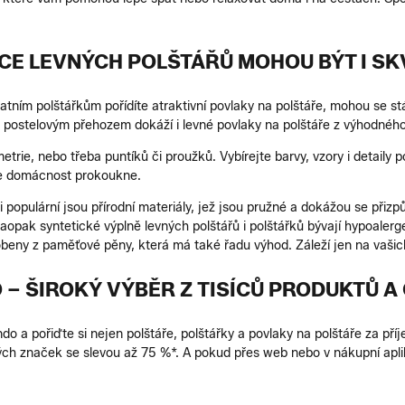
CE LEVNÝCH POLŠTÁŘŮ MOHOU BÝT I S
tním polštářkům pořídíte atraktivní povlaky na polštáře, mohou se stá
ostelovým přehozem dokáží i levné povlaky na polštáře z výhodného o
etrie, nebo třeba puntíků či proužků. Vybírejte barvy, vzory i detaily p
aše domácnost prokoukne.
populární jsou přírodní materiály, jež jsou pružné a dokážou se přizpůs
Naopak syntetické výplně levných polštářů i polštářků bývají hypoalerge
obeny z paměťové pěny, která má také řadu výhod. Záleží jen na vašic
 – ŠIROKÝ VÝBĚR Z TISÍCŮ PRODUKTŮ A
o a pořiďte si nejen polštáře, polštářky a povlaky na polštáře za pří
ch značek se slevou až 75 %*. A pokud přes web nebo v nákupní aplika