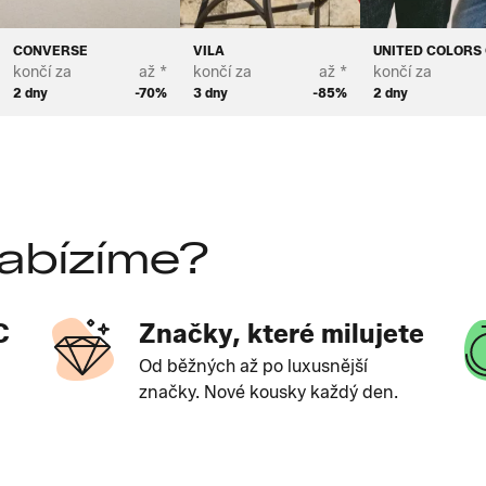
CONVERSE
VILA
UNITED COLORS
končí za
až *
končí za
až *
končí za
2 dny
-70%
3 dny
-85%
2 dny
abízíme?
C
Značky, které milujete
Od běžných až po luxusnější
značky. Nové kousky každý den.