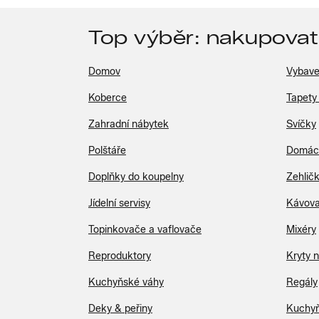
Top výběr: nakupovat
Domov
Vybave
Koberce
Tapety
Zahradní nábytek
Svíčky
Polštáře
Domácí
Doplňky do koupelny
Zehličk
Jídelní servisy
Kávova
Topinkovače a vaflovače
Mixéry
Reproduktory
Kryty n
Kuchyňské váhy
Regály
Deky & peřiny
Kuchyň