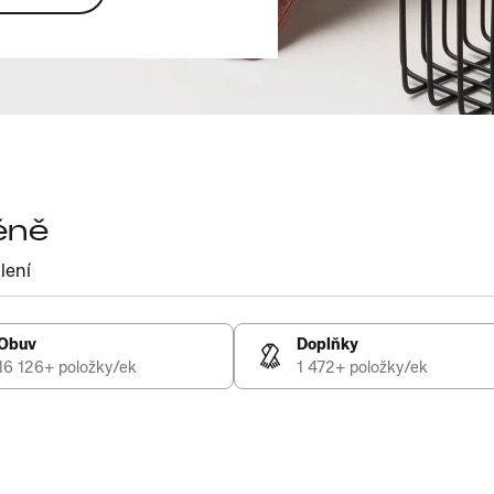
éně
lení
Obuv
Doplňky
16 126+ položky/ek
1 472+ položky/ek