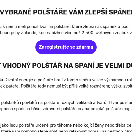
VYBRANÉ POLŠTÁŘE VÁM ZLEPŠÍ SPÁNEK
k němu měli pořídit kvalitní polštáře, které zlepší náš spánek a pocit
na Lounge by Zalando, kde nabízíme více než 2 500 světových značek z
Zaregistrujte se zdarma
 VHODNÝ POLŠTÁŘ NA SPANÍ JE VELMI D
u životní energie a polštáře hrají v tomto směru velice významnou rol
ytek páteře. Polštáře tedy nemusí být příliš velké rozměrem; výšku zvo
polštářků i povlaků na polštáře různých velikostí a tvarů. I tvar polštá
ejména spáči na břiše, zdravotní polštáře či anatomické polštáře mají sp
 jako jsou polštáře určené pro těhotné nebo kojící ženy nebo třeba ces
 které vám pomohou lépe spát nebo relaxovat doma i na cestách. Spous