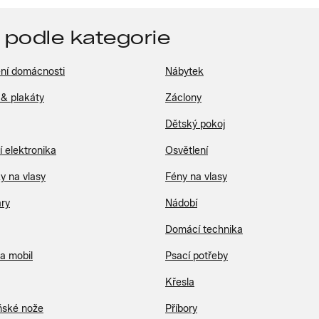
 podle kategorie
ní domácnosti
Nábytek
 & plakáty
Záclony
Dětský pokoj
 elektronika
Osvětlení
y na vlasy
Fény na vlasy
ry
Nádobí
Domácí technika
a mobil
Psací potřeby
Křesla
ské nože
Příbory