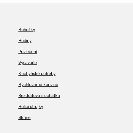
Rohožky
Hodiny
Povlečení
Vysavače
Kuchyňské potřeby
Rychlovarné konvice
Bezdrátová sluchátka
Holicí strojky
Skříně