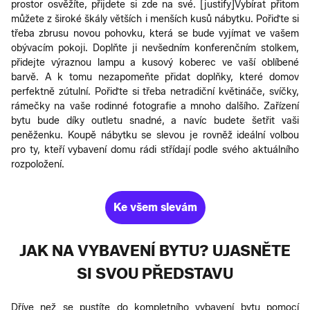
prostor osvěžíte, přijdete si zde na své.
[justify]Vybírat přitom
můžete z široké škály větších i menších kusů nábytku. Pořiďte si
třeba zbrusu novou pohovku, která se bude vyjímat ve vašem
obývacím pokoji. Doplňte ji nevšedním konferenčním stolkem,
přidejte výraznou lampu a kusový koberec ve vaší oblíbené
barvě. A k tomu nezapomeňte přidat doplňky, které domov
perfektně zútulní. Pořiďte si třeba netradiční květináče, svíčky,
rámečky na vaše rodinné fotografie a mnoho dalšího. Zařízení
bytu bude díky outletu snadné, a navíc budete šetřit vaši
peněženku. Koupě nábytku se slevou je rovněž ideální volbou
pro ty, kteří vybavení domu rádi střídají podle svého aktuálního
rozpoložení.
Ke všem slevám
JAK NA VYBAVENÍ BYTU? UJASNĚTE
SI SVOU PŘEDSTAVU
Dříve než se pustíte do kompletního vybavení bytu pomocí