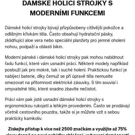
DÁMSKÉ HOLICÍ STROJKY S
MODERNÍMI FUNKCEMI
Dámské holicí strojky bývají přizpůsobeny citlivější pokožce a
odlišným křivkám těla. Často obsahují hydratační pásky,
zklidňující aloe vera nebo speciální planžety pro jemné oholení
nohou, podpaží a oblasti bikin.
Moderní pánské i dámské holicí strojky pak mohou nabídnout
řadu funkcí, které vám usnadní práci. Některé modely například
poslouží jak pro mokré, tak i suché holení. Praktickou funkcí je
nabíjecí baterie, díky čemuž se při úpravě těla nemusíte
omezovat na přítomnost elektrické zásuvky. S tím souvisí i
omyvatelné tělo, které snadno zbavíte nečistot.
Práci vám pak jistě usnadní dámské holicí strojky s
ergonomickou rukojetí a lehkým provedením. Často se prodávají
včetně cestovního pouzdra, takže si je můžete vzít s sebou
prakticky kamkoliv.
Získejte přístup k více než 2500 značkám a využijte až 75%