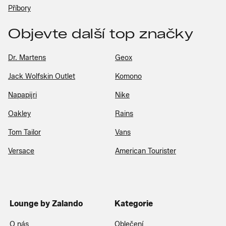
Příbory
Objevte další top značky
Dr. Martens
Geox
Jack Wolfskin Outlet
Komono
Napapijri
Nike
Oakley
Rains
Tom Tailor
Vans
Versace
American Tourister
Lounge by Zalando
Kategorie
O nás
Oblečení