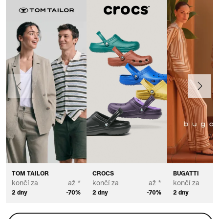
Předchozí
Další
TOM TAILOR
CROCS
BUGATTI
končí za
až *
končí za
až *
končí za
2 dny
-70%
2 dny
-70%
2 dny