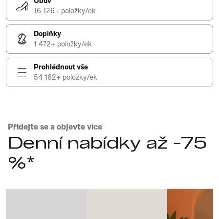
Obuv
16 126+ položky/ek
Doplňky
1 472+ položky/ek
Prohlédnout vše
54 162+ položky/ek
Přidejte se a objevte více
Denní nabídky až -75
%*