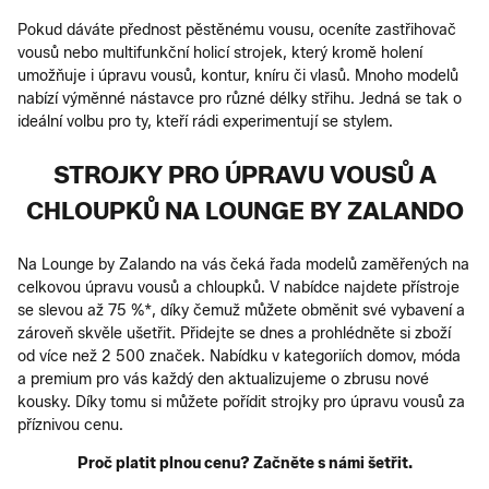
Pokud dáváte přednost pěstěnému vousu, oceníte zastřihovač
vousů nebo multifunkční holicí strojek, který kromě holení
umožňuje i úpravu vousů, kontur, kníru či vlasů. Mnoho modelů
nabízí výměnné nástavce pro různé délky střihu. Jedná se tak o
ideální volbu pro ty, kteří rádi experimentují se stylem.
STROJKY PRO ÚPRAVU VOUSŮ A
CHLOUPKŮ NA LOUNGE BY ZALANDO
Na Lounge by Zalando na vás čeká řada modelů zaměřených na
celkovou úpravu vousů a chloupků. V nabídce najdete přístroje
se slevou až 75 %*, díky čemuž můžete obměnit své vybavení a
zároveň skvěle ušetřit. Přidejte se dnes a prohlédněte si zboží
od více než 2 500 značek. Nabídku v kategoriích domov, móda
a premium pro vás každý den aktualizujeme o zbrusu nové
kousky. Díky tomu si můžete pořídit strojky pro úpravu vousů za
příznivou cenu.
Proč platit plnou cenu? Začněte s námi šetřit.