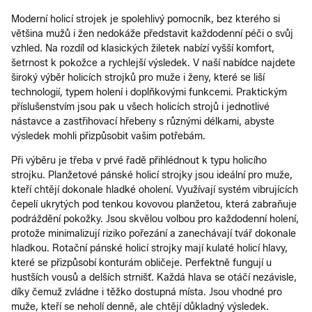
Moderní holicí strojek je spolehlivý pomocník, bez kterého si
většina mužů i žen nedokáže představit každodenní péči o svůj
vzhled. Na rozdíl od klasických žiletek nabízí vyšší komfort,
šetrnost k pokožce a rychlejší výsledek. V naší nabídce najdete
široký výběr holicích strojků pro muže i ženy, které se liší
technologií, typem holení i doplňkovými funkcemi. Praktickým
příslušenstvím jsou pak u všech holicích strojů i jednotlivé
nástavce a zastřihovací hřebeny s různými délkami, abyste
výsledek mohli přizpůsobit vašim potřebám.
Při výběru je třeba v prvé řadě přihlédnout k typu holicího
strojku. Planžetové pánské holicí strojky jsou ideální pro muže,
kteří chtějí dokonale hladké oholení. Využívají systém vibrujících
čepelí ukrytých pod tenkou kovovou planžetou, která zabraňuje
podráždění pokožky. Jsou skvělou volbou pro každodenní holení,
protože minimalizují riziko pořezání a zanechávají tvář dokonale
hladkou. Rotační pánské holicí strojky mají kulaté holicí hlavy,
které se přizpůsobí konturám obličeje. Perfektně fungují u
hustších vousů a delších strnišť. Každá hlava se otáčí nezávisle,
díky čemuž zvládne i těžko dostupná místa. Jsou vhodné pro
muže, kteří se neholí denně, ale chtějí důkladný výsledek.