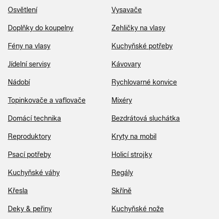
Osvětlení
Vysavače
Doplňky do koupelny
Zehličky na vlasy
Fény na vlasy
Kuchyňské potřeby
Jídelní servisy
Kávovary
Nádobí
Rychlovarné konvice
Topinkovače a vaflovače
Mixéry
Domácí technika
Bezdrátová sluchátka
Reproduktory
Kryty na mobil
Psací potřeby
Holicí strojky
Kuchyňské váhy
Regály
Křesla
Skříně
Deky & peřiny
Kuchyňské nože