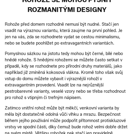
ROZMANITÝMI DESIGNY
Rohože před domem rozhodně nemusí být nudné. Stačí jen
vsadit na výraznou variantu, která zaujme na první pohled. Je
jen na vás, zda se rozhodnete vydat se cestou minimalismu,
nebo se budete poohlížet po extravagantních variantách.
Pomyslnou sázkou na jistotu tedy mohou být černé, bílé nebo
hnědé rohože. S hnědými rohožemi se můžete často setkat v
případě, kdy se rozhodnete pro přírodní druhy materiálů, jako
například již zmíněná kokosová vlákna. Kromě toho však svůj
vstup do domu můžete vybavit i výraznější rohoží v
extravagantním provedení. Vsadit lze na nejrůznější
pestrobarevné varianty, veselé vzory nebo se třeba rozhodnout
pro rohož s vtipným či trefným nápisem.
Zatímco vnitřní rohož může být měkčí, venkovní varianta by
měla být dostatečně odolná vůči vlhku a mrazu. Bezpečnost
během jejího používání může podpořit přítomnost protiskluzové
vrstvy ve spodní části, díky čemuž bude rohož velmi dobře držet
na svém místě. Většinu rohožek pak stačí jen pravidelně