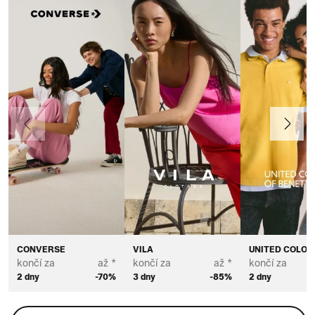
Předchozí
Další
CONVERSE
VILA
UNITED COLOR
končí za
až *
končí za
až *
končí za
2 dny
-70%
3 dny
-85%
2 dny