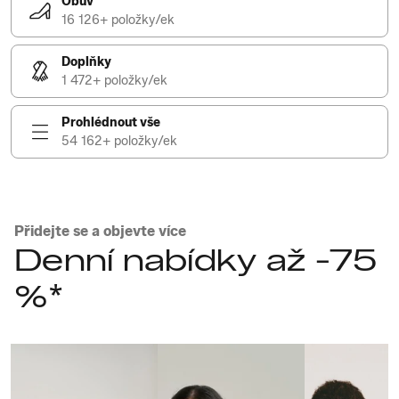
Obuv
16 126+ položky/ek
Doplňky
1 472+ položky/ek
Prohlédnout vše
54 162+ položky/ek
Přidejte se a objevte více
Denní nabídky až -75
%*