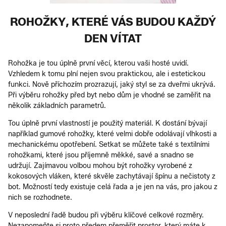
ROHOŽKY, KTERÉ VÁS BUDOU KAŽDÝ
DEN VÍTAT
Rohožka je tou úplně první věcí, kterou vaši hosté uvidí.
Vzhledem k tomu plní nejen svou praktickou, ale i estetickou
funkci. Nově příchozím prozrazují, jaký styl se za dveřmi ukrývá.
Při výběru rohožky před byt nebo dům je vhodné se zaměřit na
několik základních parametrů.
Tou úplně první vlastností je použitý materiál. K dostání bývají
například gumové rohožky, které velmi dobře odolávají vlhkosti a
mechanickému opotřebení. Setkat se můžete také s textilními
rohožkami, které jsou příjemně měkké, savé a snadno se
udržují. Zajímavou volbou mohou být rohožky vyrobené z
kokosových vláken, které skvěle zachytávají špínu a nečistoty z
bot. Možností tedy existuje celá řada a je jen na vás, pro jakou z
nich se rozhodnete.
V neposlední řadě budou při výběru klíčové celkové rozměry.
Nezapomeňte si proto předem přeměřit prostor, který máte k