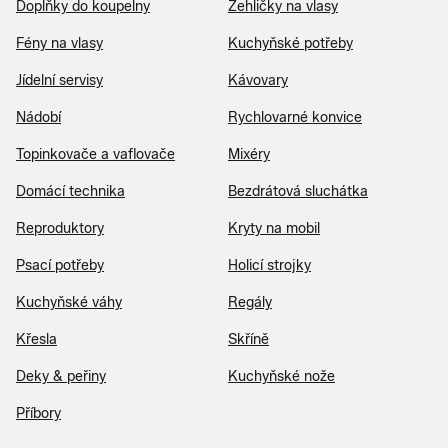
Doplňky do koupelny
Zehličky na vlasy
Fény na vlasy
Kuchyňské potřeby
Jídelní servisy
Kávovary
Nádobí
Rychlovarné konvice
Topinkovače a vaflovače
Mixéry
Domácí technika
Bezdrátová sluchátka
Reproduktory
Kryty na mobil
Psací potřeby
Holicí strojky
Kuchyňské váhy
Regály
Křesla
Skříně
Deky & peřiny
Kuchyňské nože
Příbory